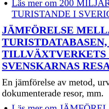
Läs mer
om 200 MILJ
TURISTANDE I SVERI
JÄMFÖRELSE MELL
TURISTDATABASEN,
TILLVÄXTVERKETS
SVENSKARNAS RES
En jämförelse av metod, urv
dokumenterade resor, mm.
Läs mer
om JÄMFÖREL