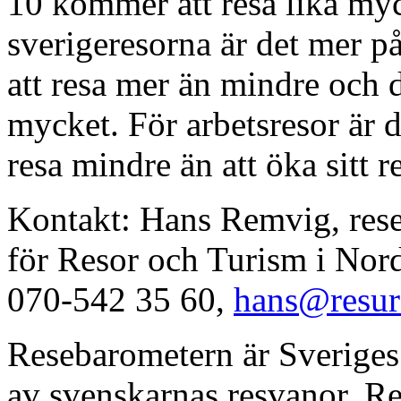
10 kommer att resa lika myc
sverigeresorna är det mer p
att resa mer än mindre och 
mycket. För arbetsresor är 
resa mindre än att öka sitt r
Kontakt: Hans Remvig, res
för Resor och Turism i No
070-542 35 60,
hans@resurs
Resebarometern är Sverige
av svenskarnas resvanor. R